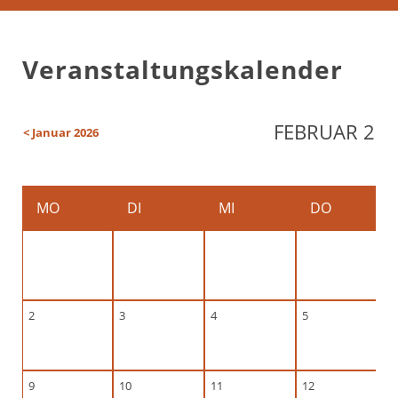
Veranstaltungskalender
FEBRUAR 20
< Januar 2026
MO
DI
MI
DO
2
3
4
5
9
10
11
12